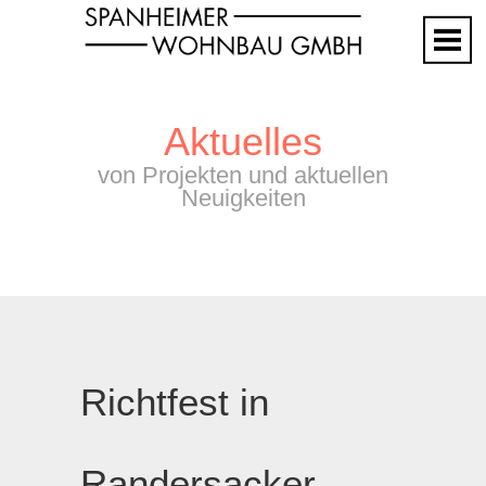
Home
Leistungen
Referenzen
Team
Aktuelles
Angebote
von Projekten und aktuellen
Kontakt
Neuigkeiten
Impressum
Richtfest in
Randersacker