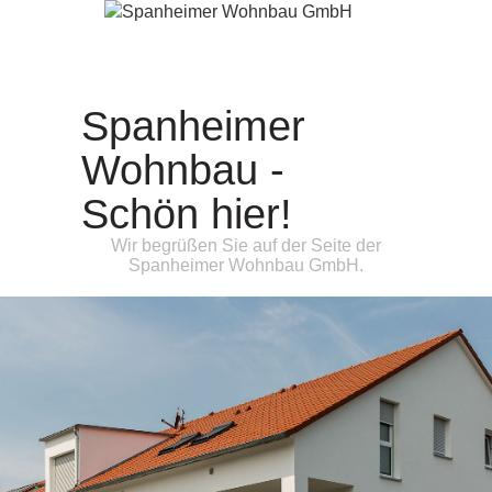
Home
Leistungen
Referenzen
Spanheimer
Team
Angebote
Wohnbau -
Kontakt
Schön hier!
Impressum
Wir begrüßen Sie auf der Seite der
Spanheimer Wohnbau GmbH.