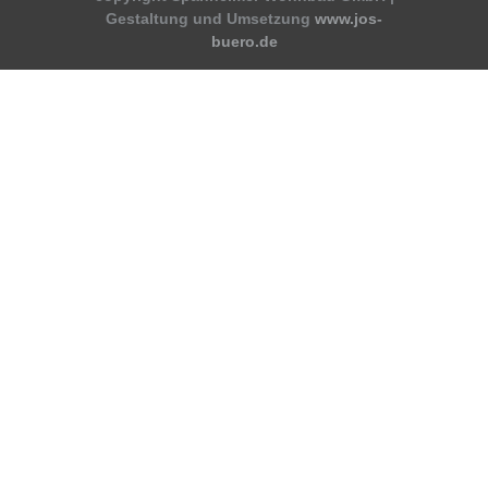
Gestaltung und Umsetzung
www.jos-
buero.de