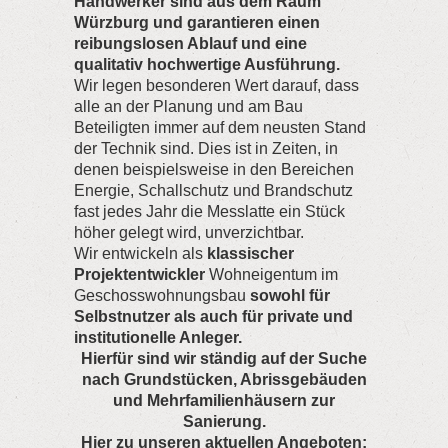
Handwerker sind aus dem Raum
Würzburg und garantieren einen
reibungslosen Ablauf und eine
qualitativ hochwertige Ausführung.
Wir legen besonderen Wert darauf, dass
alle an der Planung und am Bau
Beteiligten immer auf dem neusten Stand
der Technik sind. Dies ist in Zeiten, in
denen beispielsweise in den Bereichen
Energie, Schallschutz und Brandschutz
fast jedes Jahr die Messlatte ein Stück
höher gelegt wird, unverzichtbar.
Wir entwickeln als
klassischer
Projektentwickler
Wohneigentum im
Geschosswohnungsbau
sowohl für
Selbstnutzer als auch für private und
institutionelle Anleger.
Hierfür sind wir ständig auf der Suche
nach Grundstücken, Abrissgebäuden
und Mehrfamilienhäusern zur
Sanierung.
Hier zu unseren aktuellen Angeboten: